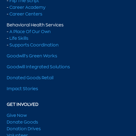
-
Flip The Script
-
Career Academy
-
Career Centers
Behavioral Health Services
-
A Place Of Our Own
-
Life Skills
-
Supports Coordination
Goodwill's Green Works
Goodwill Integrated Solutions
Donated Goods Retail
Impact Stories
GET INVOLVED
Give Now
Donate Goods
Donation Drives
Volunteer